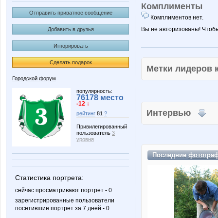
Комплименты
Отправить приватное сообщение
Комплиментов нет.
Вы не авторизованы! Чтоб
Добавить в друзья
Игнорировать
Сделать подарок
Метки лидеров
Городской форум
популярность:
76178 место
-12 ↓
Интервью
рейтинг
81
?
Привилегированный
пользователь
3
уровня
Последние
фотогра
Статистика портрета:
сейчас просматривают портрет - 0
зарегистрированные пользователи
посетившие портрет за 7 дней - 0